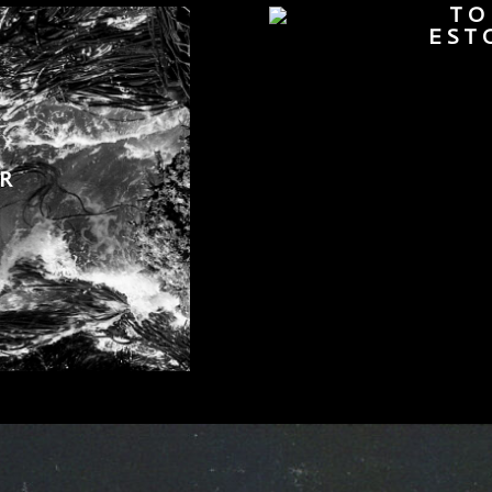
TO
EST
UR