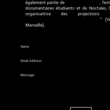
également partie de
Premiers Regards
, fes
documentaires étudiants et de Noctules, l
organisatrice des projections 
documentaires : Zones du serpent
” (V
Marseille).