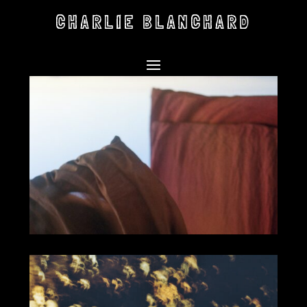
CHARLIE BLANCHARD